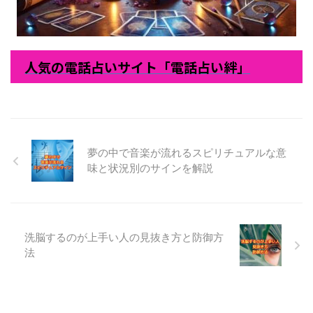
人気の電話占いサイト「電話占い絆」
夢の中で音楽が流れるスピリチュアルな意
味と状況別のサインを解説
洗脳するのが上手い人の見抜き方と防御方
法