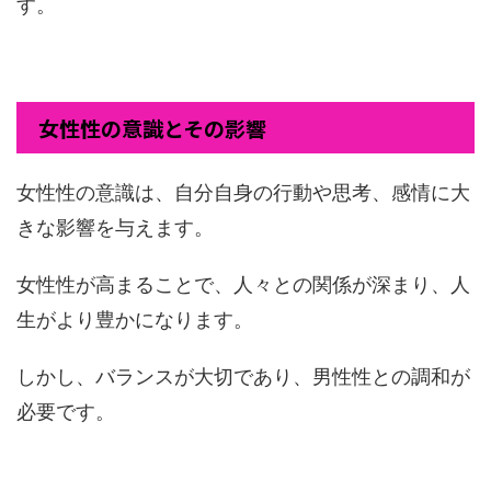
す。
女性性の意識とその影響
女性性の意識は、自分自身の行動や思考、感情に大
きな影響を与えます。
女性性が高まることで、人々との関係が深まり、人
生がより豊かになります。
しかし、バランスが大切であり、男性性との調和が
必要です。