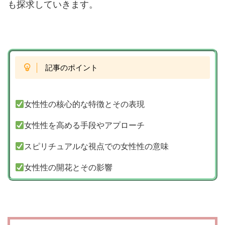
も探求していきます。
記事のポイント
女性性の核心的な特徴とその表現
女性性を高める手段やアプローチ
スピリチュアルな視点での女性性の意味
女性性の開花とその影響