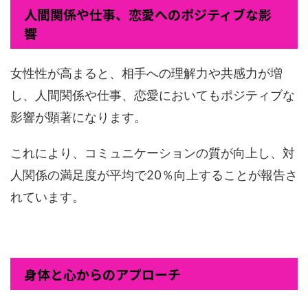
人間関係や仕事、恋愛へのポジティブな影
響
女性性が高まると、相手への理解力や共感力が増
し、人間関係や仕事、恋愛においてもポジティブな
影響が顕著になります。
これにより、コミュニケーションの質が向上し、対
人関係の満足度が平均で20％向上することが報告さ
れています。
身体と心からのアプローチ