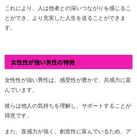
これにより、人は他者との深いつながりを感じるこ
とができ、より充実した人生を送ることができま
す。
女性性が強い男性の特徴
女性性が強い男性は、感受性が豊かで、共感力に富
んでいます。
彼らは他人の気持ちを理解し、サポートすることが
得意です。
また、直感力が強く、創造性に富んでいるため、ア