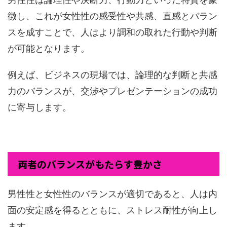
徴し、これが女性性の感受性や共感、直感とバラン
スを成すことで、人はより調和の取れた行動や判断
が可能となります。
例えば、ビジネスの現場では、論理的な判断と共感
力のバランスが、交渉やプレゼンテーションの成功
に寄与します。
両者のバランスがもたらす豊かさ
男性性と女性性のバランスが適切であると、人は内
面の安定感を得るとともに、ストレス耐性が向上し
ます。