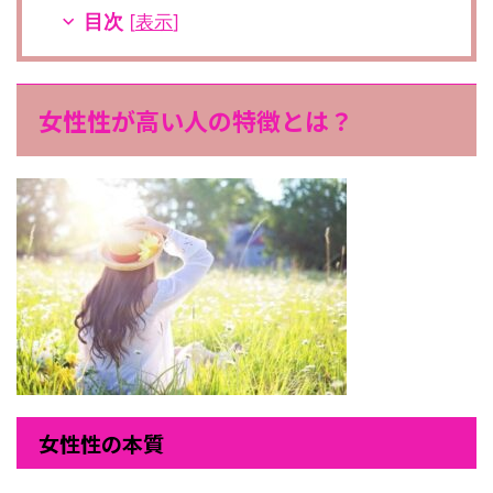
目次
[
表示
]
女性性が高い人の特徴とは？
女性性の本質