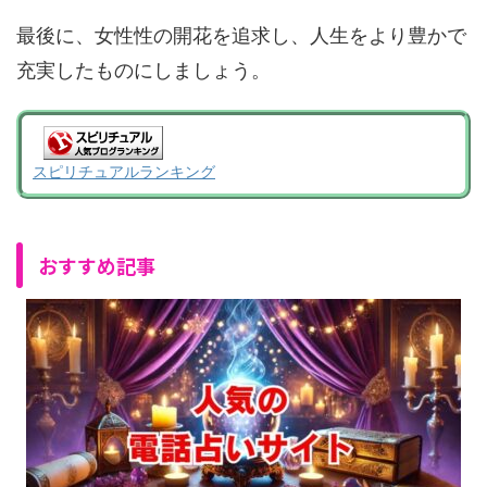
最後に、女性性の開花を追求し、人生をより豊かで
充実したものにしましょう。
スピリチュアルランキング
おすすめ記事