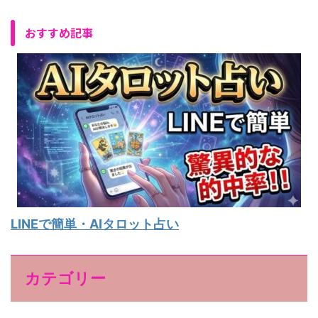
おすすめ記事
LINEで簡単・AIタロット占い
カテゴリー