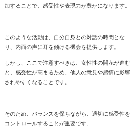
加することで、感受性や表現力が豊かになります。
このような活動は、自分自身との対話の時間とな
り、内面の声に耳を傾ける機会を提供します。
しかし、ここで注意すべきは、女性性の開花が進む
と、感受性が高まるため、他人の意見や感情に影響
されやすくなることです。
そのため、バランスを保ちながら、適切に感受性を
コントロールすることが重要です。