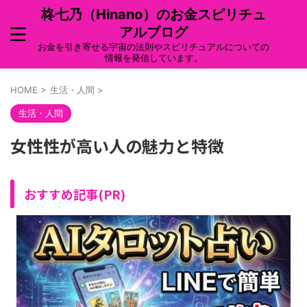
柊七乃（Hinano）のお金スピリチュ
アルブログ
お金を引き寄せる宇宙の法則やスピリチュアルについての
情報を発信しています。
HOME
>
生活・人間
>
生活・人間
女性性が高い人の魅力と特徴
おすすめ記事(PR)