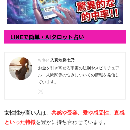
LINEで簡単・AIタロット占い
入真地柊七乃
お金を引き寄せる宇宙の法則やスピリチュア
ル、人間関係の悩みについての情報を発信し
ています。
女性性が高い人
は、
共感や受容、愛や感受性、直感
といった特徴
を豊かに持ち合わせています。