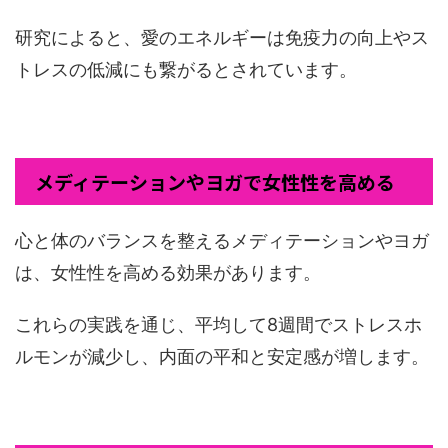
研究によると、愛のエネルギーは免疫力の向上やス
トレスの低減にも繋がるとされています。
メディテーションやヨガで女性性を高める
心と体のバランスを整えるメディテーションやヨガ
は、女性性を高める効果があります。
これらの実践を通じ、平均して8週間でストレスホ
ルモンが減少し、内面の平和と安定感が増します。